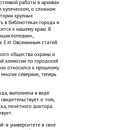
отливой работы в архивах
е купеческом, о сложном
стории крупных
ь в библиотеках города и
сится к нашему краю. В
нциклопедии»,
 Е.И. Овсянкиным статей.
кого общества охраны и
ой комиссии по городской
но относился к прошлому.
многие северяне, теперь
ода, выполнена в виде
 свидетельствует о том,
ка, почётного доктора
вует.
й: в университете в своё