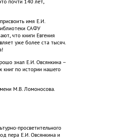
это почти 140 лет,
присвоить имя Е.И.
 библиотеки САФУ
ают, что книги Евгения
вляет уже более ста тысяч.
а!
рошо знал Е.И. Овсянкина –
х книг по истории нашего
имени М.В. Ломоносова.
льтурно-просветительного
д пера Е.И. Овсянкина и