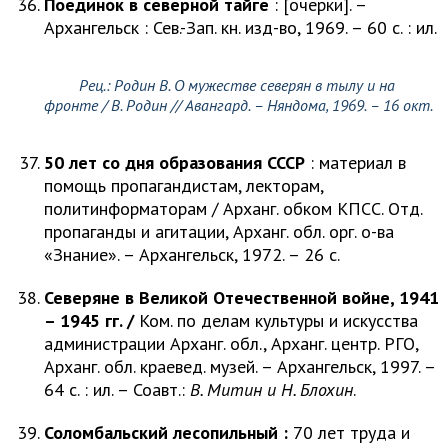
Поединок в северной тайге
: [очерки]. –
Архангельск : Сев.-Зап. кн. изд-во, 1969. – 60 с. : ил.
Рец.:
Родин В.
О мужестве северян в тылу и на
фронте /
В. Родин
// Авангард. – Няндома, 1969. – 16 окт.
50 лет со дня образования СССР
: материал в
помощь пропагандистам, лекторам,
политинформаторам / Арханг. обком КПСС. Отд.
пропаганды и агитации, Арханг. обл. орг. о-ва
«Знание». – Архангельск, 1972. – 26 с.
Северяне в Великой Отечественной войне, 1941
– 1945 гг. /
Ком. по делам культуры и искусства
администрации Арханг. обл., Арханг. центр. РГО,
Арханг. обл. краевед. музей. – Архангельск, 1997. –
64 с. : ил. – Соавт.:
В. Митин и Н. Блохин
.
Соломбальский лесопильный :
70 лет труда и