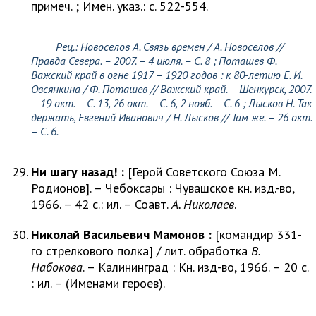
примеч. ; Имен. указ.: с. 522-554.
Рец.:
Новоселов А.
Связь времен /
А. Новоселов
//
Правда Севера. – 2007. – 4 июля. – С. 8 ;
Поташев Ф.
Важский край в огне 1917 – 1920 годов : к 80-летию Е. И.
Овсянкина
/ Ф. Поташев
// Важский край. – Шенкурск, 2007.
– 19 окт. – С. 13, 26 окт. – С. 6, 2 нояб. – С. 6 ;
Лысков Н.
Так
держать, Евгений Иванович / Н. Лысков // Там же. – 26 окт.
– С. 6.
Ни шагу назад! :
[Герой Советского Союза М.
Родионов]. – Чебоксары : Чувашское кн. изд.-во,
1966. – 42 с.: ил. – Соавт.
А. Николаев
.
Николай Васильевич Мамонов :
[командир 331-
го стрелкового полка] / лит. обработка
В.
Набокова
. – Калининград : Кн. изд-во, 1966. – 20 с.
: ил. – (Именами героев).