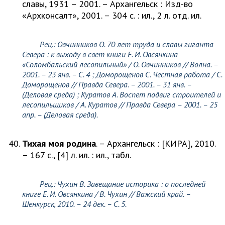
славы, 1931 – 2001. – Архангельск : Изд-во
«Архконсалт», 2001. – 304 с. : ил., 2 л. отд. ил.
Рец.:
Овчинников О.
70 лет труда и славы гиганта
Севера : к выходу в свет книги Е. И. Овсянкина
«Соломбальский лесопильный» /
О. Овчинников
// Волна. –
2001. – 23 янв. – С. 4 ;
Доморощенов С
. Честная работа /
С.
Доморощенов
// Правда Севера. – 2001. – 31 янв. –
(Деловая среда) ;
Куратов А
. Воспет подвиг строителей и
лесопильщиков /
А. Куратов
// Правда Севера – 2001. – 25
апр. – (Деловая среда).
Тихая моя родина
. – Архангельск : [КИРА], 2010.
– 167 с., [4] л. ил. : ил., табл.
Рец.: Чухин В.
Завещание историка : о последней
книге Е. И. Овсянкина /
В. Чухин
// Важский край. –
Шенкурск, 2010. – 24 дек. – С. 5.