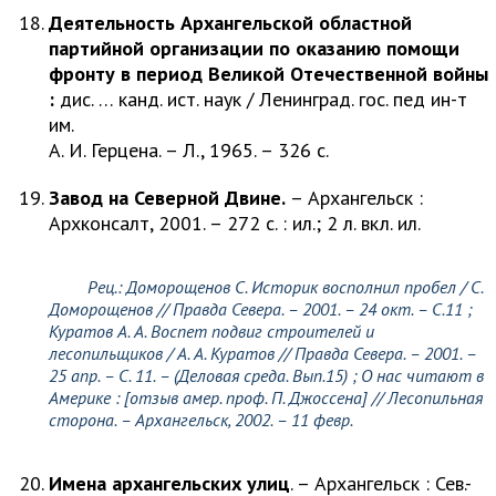
Деятельность Архангельской областной
партийной организации по оказанию помощи
фронту в период Великой Отечественной войны
:
дис. … канд. ист. наук / Ленинград. гос. пед ин-т
им.
А. И. Герцена. – Л., 1965. – 326 с.
Завод на Северной Двине.
– Архангельск :
Архконсалт, 2001. – 272 с. : ил.; 2 л. вкл. ил.
Рец.:
Доморощенов С.
Историк восполнил пробел /
С.
Доморощенов
// Правда Севера. – 2001. – 24 окт. – С.11 ;
Куратов А. А. Воспет подвиг строителей и
лесопильщиков / А. А. Куратов
// Правда Севера. – 2001. –
25 апр. – С. 11. – (Деловая среда. Вып.15) ; О нас читают в
Америке : [отзыв амер. проф.
П. Джоссена
] // Лесопильная
сторона. – Архангельск, 2002. – 11 февр.
Имена архангельских улиц
. – Архангельск : Сев.-