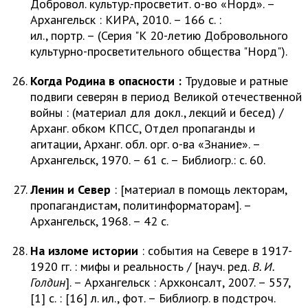
Добровол. культур.-просветит. о-во «Норд». –
Архангельск : КИРА, 2010. – 166 с. :
ил., портр. – (Серия "К 20-летию Добровольного
культурно-просветительного общества "Норд").
Когда Родина в опасности :
Трудовые и ратные
подвиги северян в период Великой отечественной
войны : (материал для докл., лекций и бесед) /
Арханг. обком КПСС, Отдел пропаганды и
агитации, Арханг. обл. орг. о-ва «Знание». –
Архангельск, 1970. – 61 с. – Библиогр.: с. 60.
Ленин и Север
: [материал в помощь лекторам,
пропагандистам, политинформаторам]. –
Архангельск, 1968. – 42 с.
На изломе истории
: события на Севере в 1917-
1920 гг. : мифы и реальность / [науч. ред.
В. И.
Голдин
]. – Архангельск : Архконсалт, 2007. – 557,
[1] с. : [16] л. ил., фот. – Библиогр. в подстроч.