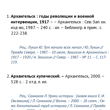
Архангельск : годы революции и военной
интервенции, 1917
– – Архангельск : Сев.-Зап. кн.
изд-во, 1987. – 240 с. : ил. – Библиогр. в прим.: с.
222-238.
Рец.:
Лукин Ю.
Тут начало всех начал /
Ю. Лукин
//
Правда Севера. – 1987. – 10 июля; Зашихин А. Архангельск :
1917 – 1920 / А. Зашихин // Север. – 1987. – № 11. – С. 117-
119
.
Архангельск купеческий. –
Архангельск, 2000. –
528 с. : 2 отд. л. ил.
Рец.:
Санников Л.
Уроки истории : [новая книга Е. И.
Овсянкина] /
Л. Санников
// Волна. – 2000. – 26 сент. ; Он
же. Капитальный труд историка /
Л. Санников
// Правда