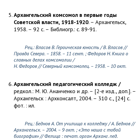
Архангельский комсомол в первые годы
Советской власти, 1918-1920
. – Архангельск,
1958. – 92 с. – Библиогр.: с. 89-91.
Рец.:
Власов В.
Героическая юность /
В. Власов
//
Правда Севера. – 1858. – 11 сент. ;
Федоров Н.
Книга о
славных делах комсомолии /
Н. Федоров
// Северный комсомолец. – 1958. – 10 окт.
Архангельский педагогический колледж /
редкол.: М. Ю. Ананченко и др. – [2-е изд., доп.]. –
Архангельск : Архконсалт, 2004. – 310 с., [24] с.
фот. : ил.
Рец.:
Беднов А.
От училища к колледжу /
А. Беднов
//
Архангельск. – 2004. – 9 окт. ; «Это наша с тобой
биография» // Фелица : печат. орган Арханг. пед.