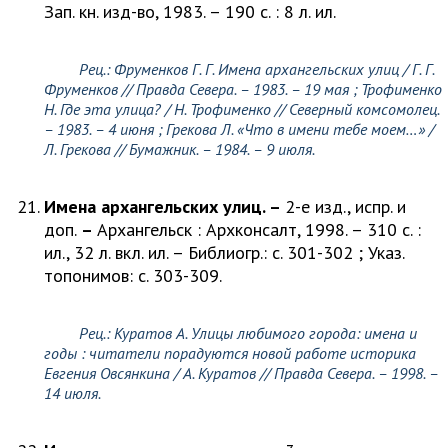
Зап. кн. изд-во, 1983. – 190 с. : 8 л. ил.
Рец.:
Фруменков Г. Г.
Имена архангельских улиц /
Г. Г.
Фруменков
// Правда Севера. – 1983. – 19 мая ;
Трофименко
Н
. Где эта улица? /
Н. Трофименко
// Северный комсомолец.
– 1983. – 4 июня ;
Грекова Л.
«Что в имени тебе моем…» /
Л. Грекова
// Бумажник. – 1984. – 9 июля.
Имена архангельских улиц. –
2-е изд., испр. и
доп.
–
Архангельск : Архконсалт, 1998. – 310 с. :
ил., 32 л. вкл. ил. – Библиогр.: с. 301-302 ; Указ.
топонимов: с. 303-309.
Рец.:
Куратов А
. Улицы любимого города: имена и
годы : читатели порадуются новой работе историка
Евгения Овсянкина /
А. Куратов
// Правда Севера
.
– 1998. –
14 июля.