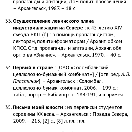
пропаганды и агитации, Дом полит. просвещения.
– Архангельск, 1987. – 18 с.
Осуществление ленинского плана
индустриализации на Севере
: к 45-летию XIV
съезда ВКП (б) : в помощь пропагандистам,
лекторам, политинформаторам / Арханг. обком
КПСС. Отд. пропаганды и агитации, Арханг. обл.
орг. о-ва «Знание». – Архангельск, 1970. – 40 с.
Первый в стране
: [ОАО «Соломбальский
целлюлозно-бумажный комбинат»] / [отв. ред.
А. В.
Пластинин
]. – Архангельск : Соломбал.
целлюлозно-бумаж. комбинат, 2006. – 199 с. :
табл., портр. – Библиогр.: с. 184-191, и в примеч.
Письма моей юности
: из переписки студентов
середины XX века. – Архангельск : Правда Севера,
2009. – 213, [2] с., [8] л. ил. : ил.