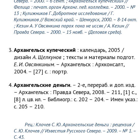
Севера. – 2000. – 6 сент. ; «Архангельск купеческий» //
Фелица : печат. орган Арханг. пед. колледжа. – 2000. – №
13 ;
Кулижников Г.
Добротное исследование /
Г.
Кулижников
// Важский край. – Шенкурск, 2000. – 8-14 окт.
;
Кезин А
. У Овсянкина порох пока не иссяк /
А. Кезин //
Правда Севера. – 2000. – 15 нояб. – (Деловая среда).
Архангельск купеческий
: календарь, 2005 /
дизайн
А. Щелкунов
; тексты и материалы подгот.
Е. И. Овсянкиным
. – Архангельск : Архконсалт,
2004. – [27] с. : портр.
Архангельские деньги
. –
2-е, перераб. и доп. изд.
– Архангельск : Правда Севера, 2008. – 211, [1] с.,
[8] л. цв. ил. – Библиогр.: с. 202 – 204. – Имен указ.:
с. 205 – 210.
Рец.:
Клочев С. Ю
. Архангельские деньги : рецензия /
С. Ю. Клочев
// Известия Русского Севера. – 2009. – № 1. –
С. 43.