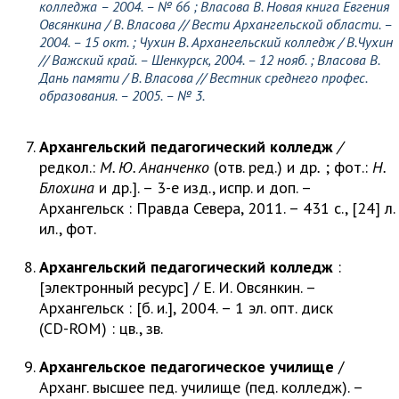
колледжа – 2004. – № 66 ;
Власова В.
Новая книга Евгения
Овсянкина /
В. Власова
// Вести Архангельской области. –
2004. – 15 окт. ;
Чухин В.
Архангельский колледж /
В.Чухин
// Важский край. – Шенкурск, 2004. – 12 нояб. ;
Власова В
.
Дань памяти /
В. Власова
// Вестник среднего профес.
образования. – 2005. – № 3.
Архангельский педагогический колледж
/
редкол.:
М. Ю. Ананченко
(отв. ред.) и др
.
; фот.:
Н.
Блохина
и др.]. – 3-е изд., испр. и доп. –
Архангельск : Правда Севера, 2011. – 431 с., [24] л.
ил., фот.
Архангельский педагогический колледж
:
[электронный ресурс] / Е. И. Овсянкин. –
Архангельск : [б. и.], 2004. – 1 эл. опт. диск
(CD-ROM) : цв., зв.
Архангельское педагогическое училище
/
Арханг. высшее пед. училище (пед. колледж). –