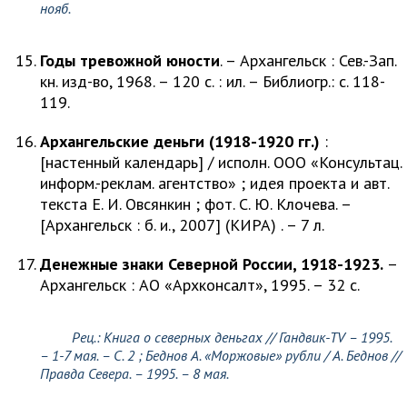
нояб.
Годы тревожной юности
. – Архангельск : Сев.-Зап.
кн. изд-во, 1968. – 120 с. : ил. – Библиогр.: с. 118-
119.
Архангельские деньги
(1918-1920 гг.)
:
[настенный календарь] / исполн. ООО «Консультац.
информ.-реклам. агентство» ; идея проекта и авт.
текста Е. И. Овсянкин ; фот. С. Ю. Клочева. –
[Архангельск : б. и., 2007] (КИРА) . – 7 л.
Денежные знаки Северной России, 1918-1923.
–
Архангельск : АО «Архконсалт», 1995. – 32 с.
Рец.: Книга о северных деньгах // Гандвик-ТV – 1995.
– 1-7 мая. – С. 2 ;
Беднов А.
«Моржовые» рубли /
А. Беднов
//
Правда Севера. – 1995. – 8 мая.