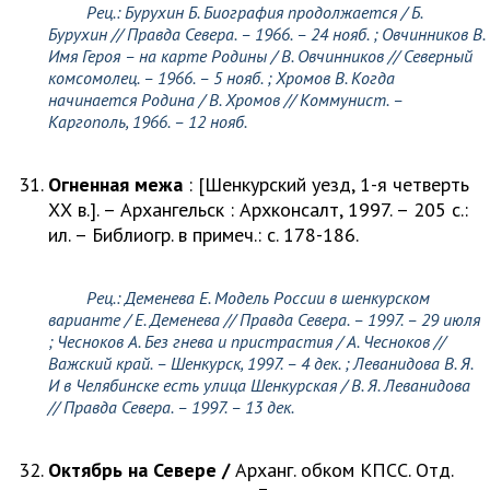
Рец.:
Бурухин Б.
Биография продолжается /
Б.
Бурухин
// Правда Севера. – 1966. – 24 нояб. ;
Овчинников В
.
Имя Героя – на карте Родины /
В. Овчинников
// Северный
комсомолец. – 1966. – 5 нояб. ;
Хромов В.
Когда
начинается Родина /
В. Хромов
// Коммунист. –
Каргополь, 1966. – 12 нояб.
Огненная межа
: [Шенкурский уезд, 1-я четверть
ХХ в.]. – Архангельск : Архконсалт, 1997. – 205 с.:
ил. – Библиогр. в примеч.: с. 178-186.
Рец.:
Деменева Е.
Модель России в шенкурском
варианте
/ Е. Деменева
// Правда Севера. – 1997. – 29 июля
;
Чесноков А
. Без гнева и пристрастия /
А. Чесноков
//
Важский край. – Шенкурск, 1997. – 4 дек. ;
Леванидова В. Я.
И в Челябинске есть улица Шенкурская /
В. Я. Леванидова
// Правда Севера. – 1997. – 13 дек.
Октябрь на Севере /
Арханг. обком КПСС. Отд.