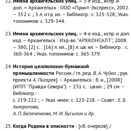
Имена архангельских улиц. –
3-е изд., испр. и
доп.
–
Архангельск : ООО «Принт-Экспресс», 2002.
– 352 с. ; 3 л. отд. ил. – Библиогр.: с. 325-328; Указ.
топонимов: с. 329-344.
Имена архангельских улиц. –
4-е изд., испр. и доп.
изд. – Архангельск : Изд-во "АРХКОНСАЛТ", 2008.
– 380, [2] с. : [16] л. ил., [8] л. цв. ил. – Библиогр. : с.
360-364 ; Указ. топонимов: с. 365-379.
История целлюлозно-бумажной
промышленности
России / гл. ред.
В. А. Чуйко
; рук.
проекта
А. Пигарев
]. – Архангельск : б. и., [2008]
(ИПП "Правда Севера"). – 231 с. : цв.ил. ; 29 см. –
Библиогр.:
с. 219-222 ; – Указ. имен: с. 223-228. – Соавт.:
Е. Б.
Антропова,
А. П. Балаченкова, М. И. Бусыгин и др
.
Когда Родина в опасности
: [сб. очерков] /