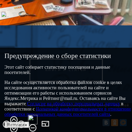
Предупреждение о сборе статистики
Этот сайт собирает статистику посещения и данные
КНИГИ И СТАТЬИ
посетителей.
На сайте осуществляется обработка файлов cookie в целях
исследования активности пользователей на сайте и
оптимизации его работы с использованием сервисов
Яндекс.Метрика и Рейтинг@mail.ru. Оставаясь на сайте Вы
выражаете
Согласие на обработку персональных данных
в
© Информационный портал интеллектуального центра - научной
соответствии с
Политикой конфиденциальности в отношении
библиотеки имени Е.И. Овсянкина
обработки персональных данных посетителей сайта
.
Я согласен